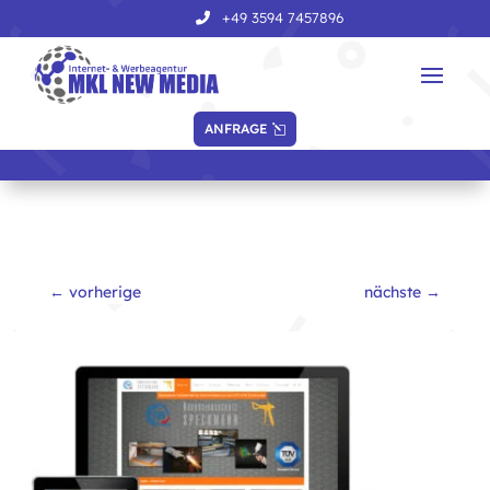
+49 3594 7457896
ANFRAGE
←
vorherige
nächste
→