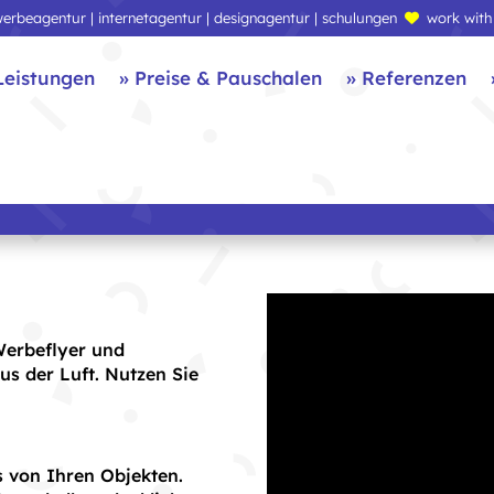
erbeagentur | internetagentur | designagentur | schulungen
work with
Leistungen
» Preise & Pauschalen
» Referenzen
Werbeflyer und
s der Luft. Nutzen Sie
s von Ihren Objekten.