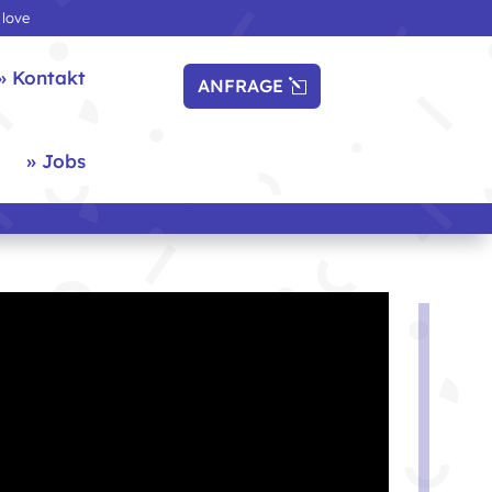
 love
» Kontakt
ANFRAGE
» Jobs