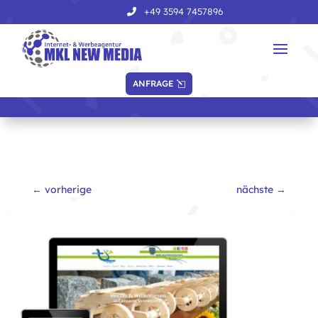
+49 3594 7457896
ANFRAGE
←
vorherige
nächste
→