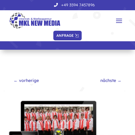
+49 3594 7457896
ANFRAGE
←
vorherige
nächste
→